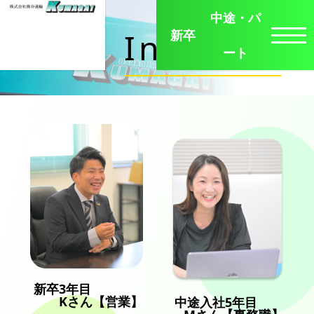
中途・パ
Interview
新卒
ート
新卒3年目
Kさん【営業】
中途入社5年目