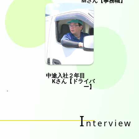
Mさん【事務職】
中途入社２年目
Kさん【ドライバ
ー】
>
I
nterview