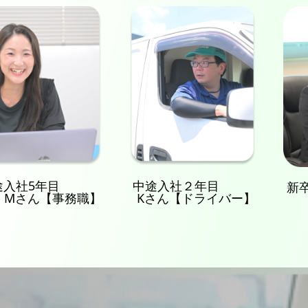
社5年目
中途入社２年目
新卒3
さん【事務職】
Kさん【ドライバー】